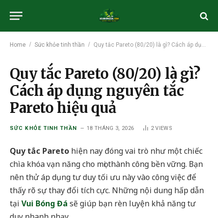
/
/
Home
Sức khỏe tinh thần
Quy tắc Pareto (80/20) là gì? Cách áp dụng nguyên tắc Pareto hiệu quả
Quy tắc Pareto (80/20) là gì?
Cách áp dụng nguyên tắc
Pareto hiệu quả
SỨC KHỎE TINH THẦN
18 THÁNG 3, 2026
2
VIEWS
Quy tắc Pareto
hiện nay đóng vai trò như một chiếc
chìa khóa vạn năng cho mọi thành công bền vững. Bạn
nên thử áp dụng tư duy tối ưu này vào công việc để
thấy rõ sự thay đổi tích cực. Những nội dung hấp dẫn
tại
Vui Bóng Đá
sẽ giúp bạn rèn luyện khả năng tư
duy nhanh nhạy.