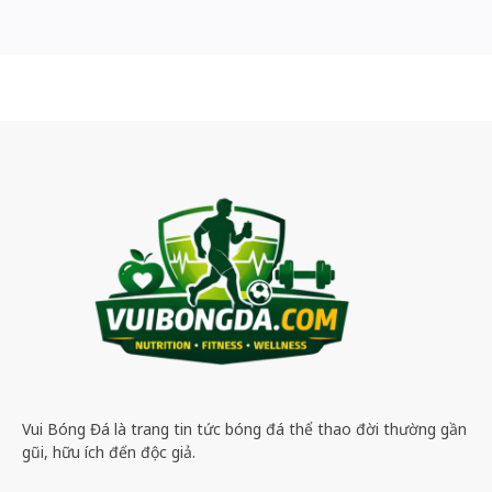
Vui Bóng Đá là trang tin tức bóng đá thể thao đời thường gần
gũi, hữu ích đến độc giả.