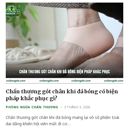
Chấn thương gót chân khi đá bóng có biện
pháp khắc phục gì?
PHÒNG NGỪA CHẤN THƯƠNG
3 THÁNG 3, 2026
Chấn thương gót chân khi đá bóng mang lại vô số phiền toái
dai dẳng khiến hội viên mất đi cơ…