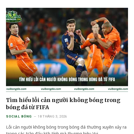
Tìm hiểu lỗi cản người không bóng trong
bóng đá từ FIFA
SOCIAL BÓNG
18 THÁNG 3, 2026
Lỗi cản người không bóng trong bóng đá thường xuyên xảy ra
trong các trận đấu kịch tính mà thương hiệu Vui…