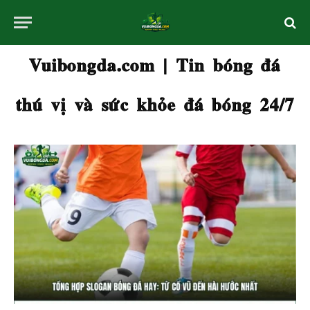
Vuibongda.com | Tin bóng đá
thú vị và sức khỏe đá bóng 24/7