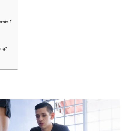
amin E
ờng?