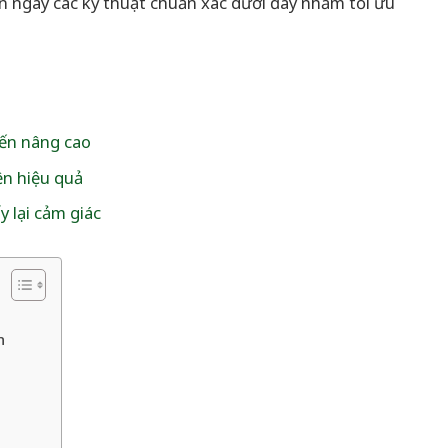
n ngay các kỹ thuật chuẩn xác dưới đây nhằm tối ưu
đến nâng cao
ền hiệu quả
y lại cảm giác
n