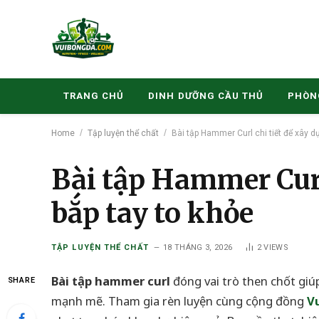
TRANG CHỦ
DINH DƯỠNG CẦU THỦ
PHÒN
/
/
Home
Tập luyện thể chất
Bài tập Hammer Curl chi tiết để xây d
Bài tập Hammer Curl
bắp tay to khỏe
TẬP LUYỆN THỂ CHẤT
18 THÁNG 3, 2026
2
VIEWS
Bài tập hammer curl
đóng vai trò then chốt giú
SHARE
mạnh mẽ. Tham gia rèn luyện cùng cộng đồng
V