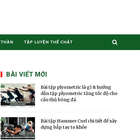
 THẦN
TẬP LUYỆN THỂ CHẤT
BÀI VIẾT MỚI
Bài tập plyometric là gì & hướng
dẫn tập plyometric tăng tốc độ cho
cầu thủ bóng đá
Bài tập Hammer Curl chi tiết để xây
dựng bắp tay to khỏe