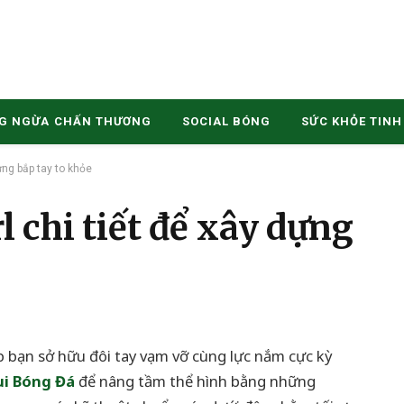
G NGỪA CHẤN THƯƠNG
SOCIAL BÓNG
SỨC KHỎE TINH
ựng bắp tay to khỏe
 chi tiết để xây dựng
p bạn sở hữu đôi tay vạm vỡ cùng lực nắm cực kỳ
ui Bóng Đá
để nâng tầm thể hình bằng những