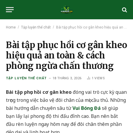
/
/
Home
Tập luyện thể chất
Bài tập phục hồi cơ gân kheo hiệu quả an toàn & cách phòng ngừa chấn thương
Bài tập phục hồi cơ gân kheo
hiệu quả an toàn & cách
phòng ngừa chấn thương
TẬP LUYỆN THỂ CHẤT
18 THÁNG 3, 2026
1
VIEWS
Bài tập phục hồi cơ gân kheo
đóng vai trò cực kỳ quan
trọng trong việc bảo vệ đôi chân của mọi cầu thủ. Những
bài hướng dẫn chuyên sâu từ
Vui Bóng Đá
sẽ giúp
bạn lấy lại phong độ thi đấu đỉnh cao. Bạn nên bắt
đầu rèn luyện ngay hôm nay để đôi chân thêm phần
dẻo dai và linh hoạt hơn.