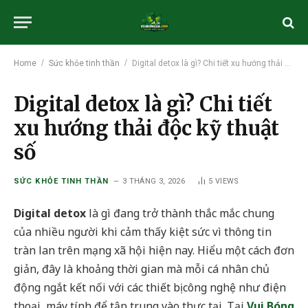
/
/
Home
Sức khỏe tinh thần
Digital detox là gì? Chi tiết xu hướng thải độc kỹ thuật số
Digital detox là gì? Chi tiết
xu hướng thải độc kỹ thuật
số
SỨC KHỎE TINH THẦN
3 THÁNG 3, 2026
5
VIEWS
Digital detox
là gì đang trở thành thắc mắc chung
của nhiều người khi cảm thấy kiệt sức vì thông tin
tràn lan trên mạng xã hội hiện nay. Hiểu một cách đơn
giản, đây là khoảng thời gian mà mỗi cá nhân chủ
động ngắt kết nối với các thiết bị công nghệ như điện
thoại, máy tính để tập trung vào thực tại. Tại
Vui Bóng