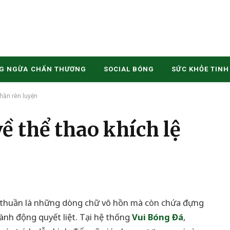
G NGỪA CHẤN THƯƠNG
SOCIAL BÓNG
SỨC KHỎE TINH
thần rèn luyện
ề thể thao khích lệ
 thuần là những dòng chữ vô hồn mà còn chứa đựng
nh động quyết liệt. Tại hệ thống
Vui Bóng Đá
,