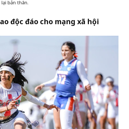
lại bản thân.
hao độc đáo cho mạng xã hội