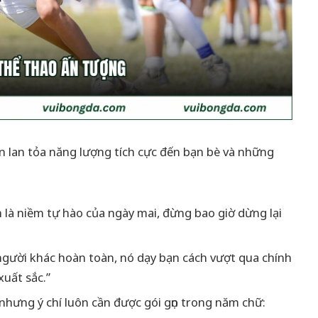
n lan tỏa năng lượng tích cực đến bạn bè và những
h là niềm tự hào của ngày mai, đừng bao giờ dừng lại
người khác hoàn toàn, nó dạy bạn cách vượt qua chính
uất sắc.”
nhưng ý chí luôn cần được gói gọn trong năm chữ: