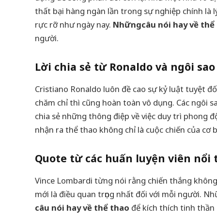
thất bại hàng ngàn lần trong sự nghiệp chính là 
rực rỡ như ngày nay.
Những
câu nói hay về thể
người.
Lời chia sẻ từ Ronaldo và ngôi sao
Cristiano Ronaldo luôn đề cao sự kỷ luật tuyệt đ
chăm chỉ thì cũng hoàn toàn vô dụng. Các ngôi s
chia sẻ những thông điệp về việc duy trì phong độ
nhận ra thể thao không chỉ là cuộc chiến của cơ bắ
Quote từ các huấn luyện viên nổi 
Vince Lombardi từng nói rằng chiến thắng không p
mới là điều quan trọng nhất đối với mỗi người. Nh
câu nói hay về thể thao
để kích thích tinh thần 